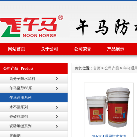
网站首页
关于公司
公司荣誉
产品展示
你的位置：
首页
>
公司产品
>
午马通
公司产品 Product
高分子防水涂料
午马至尊88系
午马通用系列
水不漏系列
瓷砖粘结剂
瓷砖填缝系列
界面剂
NH-101通用防水灰浆