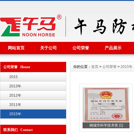
网站首页
关于公司
公司荣誉
产品展示
你的位置：
首页
>
公司荣誉
>
2015年
公司荣誉 Honor
2015
2013年
2012年
2011年
2015年
桐城市科学技术奖 [1]
联系我们 Contact