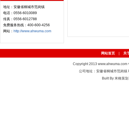
地址：安徽省桐城市范岗镇
电话：0556-6010089
传真：0556-6012788
免费服务热线：400-600-4256
网站：
http://www.ahwuma.com
网站首页
|
关
Copyright 2013
www.ahwuma.com
公司地址：安徽省桐城市范岗镇 联系电话
Built By
米格策划